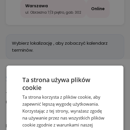
Warszawa
Online
ul. Obrzeżna 7/3 piętro, gab. 302
Wybierz lokalizację , aby zobaczyć kalendarz
terminów.
Ta strona używa plików
cookie
+48 697 516 636
Ta strona korzysta z plików cookie, aby
rejestracja@synergia-centrum.pl
zapewnić lepszą wygodę użytkowania.
Korzystając z tej strony, wyrażasz zgodę
na używanie przez nas wszystkich plików
cookie zgodnie z warunkami naszej
Nasza oferta