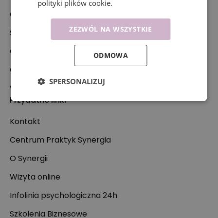
polityki plików cookie.
Oferta
ZEZWÓL NA WSZYSTKIE
Specjaliści
Co leczymy?
ODMOWA
Cennik
SPERSONALIZUJ
Współpraca
Przydatne linki
Kontakt
Centrum Praktyk Synergia
O Synergii
Wizyta online
Infolinia psychologiczna 24h
Szkolenia Biznesowe