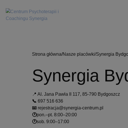
Strona główna
/
Nasze placówki
/
Synergia Bydg
Synergia By
📍 Al. Jana Pawła II 117, 85-790 Bydgoszcz
📞
697 516 636
📧
rejestracja@synergia-centrum.pl
🕐
pon.–pt. 8:00–20:00
🕐
sob. 9:00–17:00