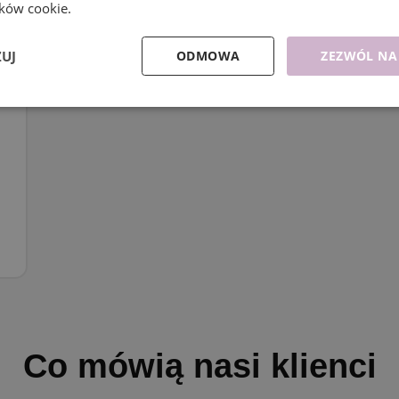
ików cookie.
ZUJ
ODMOWA
ZEZWÓL NA
Co mówią nasi klienci