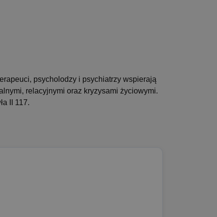
erapeuci, psycholodzy i psychiatrzy wspierają
lnymi, relacyjnymi oraz kryzysami życiowymi.
a II 117.