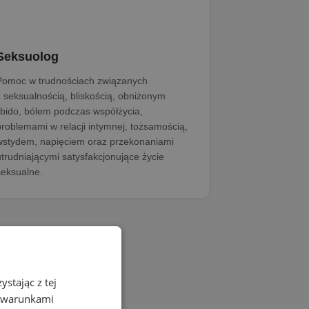
Seksuolog
Pomoc w trudnościach związanych
z seksualnością, bliskością, obniżonym
libido, bólem podczas współżycia,
problemami w relacji intymnej, tożsamością,
wstydem, napięciem oraz przekonaniami
utrudniającymi satysfakcjonujące życie
seksualne.
stając z tej
z warunkami