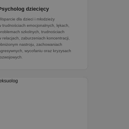
Psycholog dziecięcy
Wsparcie dla dzieci i młodzieży
w trudnościach emocjonalnych, lękach,
problemach szkolnych, trudnościach
w relacjach, zaburzeniach koncentracji,
obniżonym nastroju, zachowaniach
agresywnych, wycofaniu oraz kryzysach
rozwojowych.