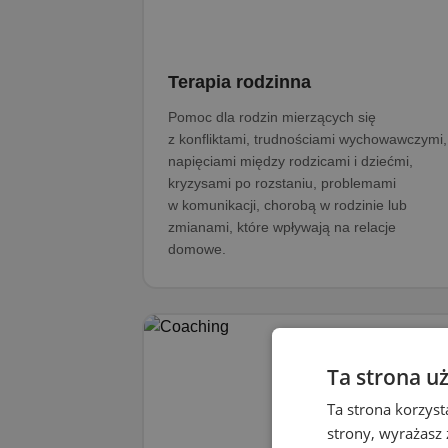
Terapia rodzinna
Pomoc dla rodzin mierzących się
z konfliktami, trudnościami wychowawczymi,
napięciami między rodzicami i dziećmi,
kryzysami po rozstaniu, problemami
w komunikacji, chorobą w rodzinie lub
zmianami, które wpływają na relacje
domowe.
Ta strona u
Ta strona korzyst
strony, wyrażasz