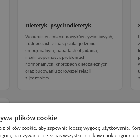
Dietetyk, psychodietetyk
Wsparcie w zmianie nawyków żywieniowych,
trudnościach z masą ciała, jedzeniu
emocjonalnym, napadach objadania,
insulinooporności, problemach
hormonalnych, chorobach dietozależnych
oraz budowaniu zdrowszej relacji
z jedzeniem.
żywa plików cookie
a z plików cookie, aby zapewnić lepszą wygodę użytkowania. Korzy
 zgodę na używanie przez nas wszystkich plików cookie zgodnie 