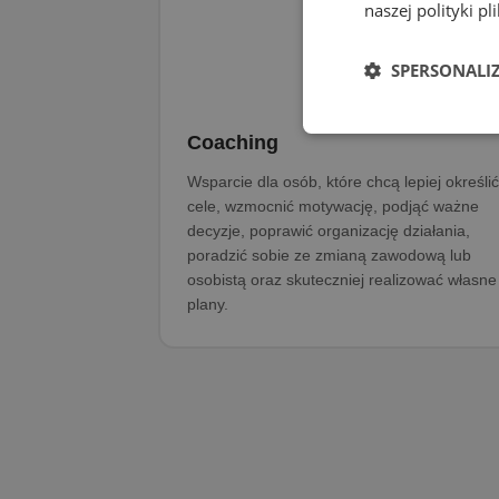
naszej polityki pl
SPERSONALI
Coaching
Wsparcie dla osób, które chcą lepiej określić
cele, wzmocnić motywację, podjąć ważne
decyzje, poprawić organizację działania,
poradzić sobie ze zmianą zawodową lub
osobistą oraz skuteczniej realizować własne
plany.