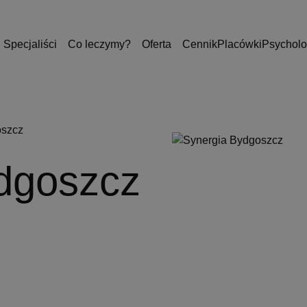
Specjaliści
Co leczymy?
Oferta
Cennik
Placówki
Psycholo
oszcz
dgoszcz