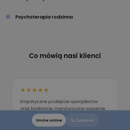
Psychoterapia rodzinna
Co mówią nasi klienci
★★★★★
Empatyczne podejście specjalistów
oraz konkretne, merytoryczne wsparcie
sprawiają, że można poczuć się
Umów online
Zadzwoń
bezpiecznie i swobodnie już
od pierwszego spotkania.