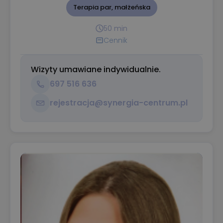
Terapia par, małżeńska
50 min
Cennik
Wizyty umawiane indywidualnie.
697 516 636
rejestracja@synergia-centrum.pl