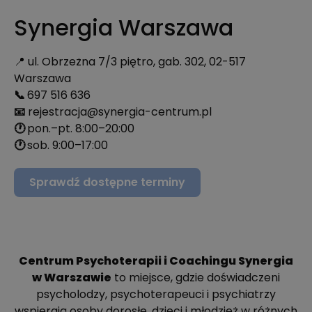
Synergia Warszawa
📍 ul. Obrzeżna 7/3 piętro, gab. 302, 02-517
Warszawa
📞
697 516 636
📧
rejestracja@synergia-centrum.pl
🕐
pon.–pt. 8:00–20:00
🕐
sob. 9:00–17:00
Sprawdź dostępne terminy
Centrum Psychoterapii i Coachingu Synergia
w Warszawie
to miejsce, gdzie doświadczeni
psycholodzy, psychoterapeuci i psychiatrzy
wspierają osoby dorosłe, dzieci i młodzież w różnych