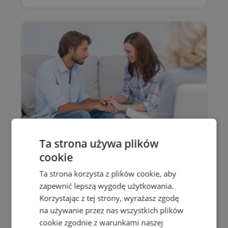
Ta strona używa plików
Terapia dla par, terapia
cookie
małżeńska
Ta strona korzysta z plików cookie, aby
zapewnić lepszą wygodę użytkowania.
Pomoc dla par i małżeństw, które
doświadczają trudności w komunikacji,
Korzystając z tej strony, wyrażasz zgodę
częstych konfliktów, kryzysu zaufania,
na używanie przez nas wszystkich plików
zdrady, oddalenia emocjonalnego,
cookie zgodnie z warunkami naszej