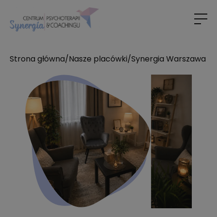
Strona główna
/
Nasze placówki
/
Synergia Warszawa