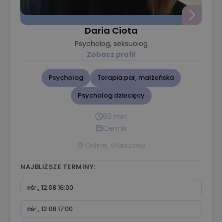
Daria Ciota
Psycholog, seksuolog
Zobacz profil
Psycholog
Terapia par, małżeńska
Psycholog dziecięcy
50 min
Cennik
Online, Warszawa
NAJBLIŻSZE TERMINY:
śr., 12.08 16:00
śr., 12.08 17:00