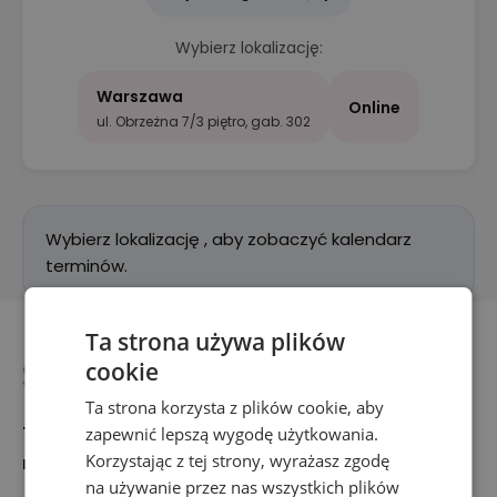
Wybierz lokalizację:
Warszawa
Online
ul. Obrzeżna 7/3 piętro, gab. 302
Wybierz lokalizację , aby zobaczyć kalendarz
terminów.
Ta strona używa plików
cookie
Ta strona korzysta z plików cookie, aby
+48 697 516 636
zapewnić lepszą wygodę użytkowania.
Korzystając z tej strony, wyrażasz zgodę
rejestracja@synergia-centrum.pl
na używanie przez nas wszystkich plików