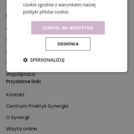
cookie zgodnie z warunkami naszej
polityki plików cookie.
Nasza oferta
ZEZWÓL NA WSZYSTKIE
Oferta
Specjaliści
ODMOWA
Co leczymy?
SPERSONALIZUJ
Cennik
Współpraca
Przydatne linki
Kontakt
Centrum Praktyk Synergia
O Synergii
Wizyta online