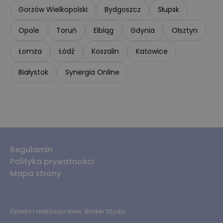
Gorzów Wielkopolski
Bydgoszcz
Słupsk
Opole
Toruń
Elbląg
Gdynia
Olsztyn
Łomża
Łódź
Koszalin
Katowice
Białystok
Synergia Online
Regulamin
Polityka prywatności
Mapa strony
Opieka i realizacja www:
Blinker Studio