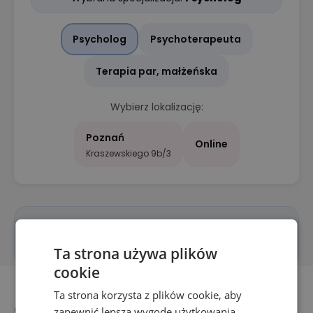
Psycholog
Psychoterapeuta
Terapia par, małżeńska
Wybierz lokalizację:
Poznań
Online
Kraszewskiego 9b/3
Wybierz lokalizację , aby zobaczyć kalendarz
terminów.
Ta strona używa plików
cookie
Ta strona korzysta z plików cookie, aby
zapewnić lepszą wygodę użytkowania.