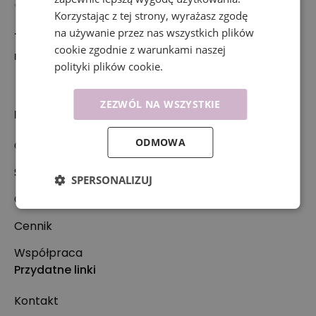
Korzystając z tej strony, wyrażasz zgodę
na używanie przez nas wszystkich plików
+48 697 516 636
cookie zgodnie z warunkami naszej
rejestracja@synergia-centrum.pl
polityki plików cookie.
ZEZWÓL NA WSZYSTKIE
Nasza oferta
ODMOWA
Oferta
Specjaliści
SPERSONALIZUJ
Co leczymy?
Cennik
Współpraca
Przydatne linki
Kontakt