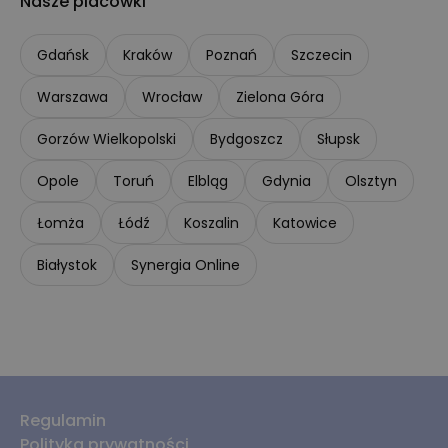
Nasze placówki
Gdańsk
Kraków
Poznań
Szczecin
Warszawa
Wrocław
Zielona Góra
Gorzów Wielkopolski
Bydgoszcz
Słupsk
Opole
Toruń
Elbląg
Gdynia
Olsztyn
Łomża
Łódź
Koszalin
Katowice
Białystok
Synergia Online
Regulamin
Polityka prywatności