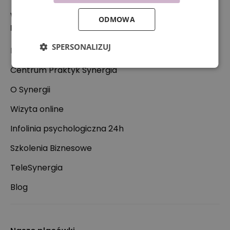
Współpraca
ODMOWA
Przydatne linki
SPERSONALIZUJ
Kontakt
Centrum Praktyk Synergia
O Synergii
Wizyta online
Infolinia psychologiczna 24h
Szkolenia Biznesowe
TeleSynergia
Blog