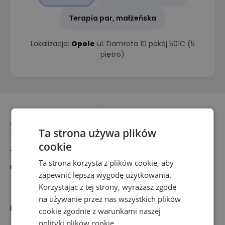
Terapia par, małżeńska
Lokalizacja:
Opole
ul. Damrota 10 pokój 501C (5
piętro)
Ta strona używa plików
cookie
+48 697 516 636
Ta strona korzysta z plików cookie, aby
rejestracja@synergia-centrum.pl
zapewnić lepszą wygodę użytkowania.
Korzystając z tej strony, wyrażasz zgodę
na używanie przez nas wszystkich plików
Nasza oferta
cookie zgodnie z warunkami naszej
polityki plików cookie.