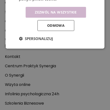
Oferta
Specjaliści
ZEZWÓL NA WSZYSTKIE
Co leczymy?
ODMOWA
Cennik
SPERSONALIZUJ
Współpraca
Przydatne linki
Kontakt
Centrum Praktyk Synergia
O Synergii
Wizyta online
Infolinia psychologiczna 24h
Szkolenia Biznesowe