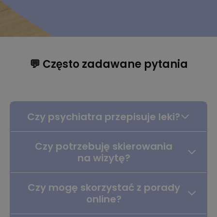
💬 Często zadawane pytania
Czy psychiatra przepisuje leki?
Czy potrzebuję skierowania
na wizytę?
Czy mogę skorzystać z porady
online?