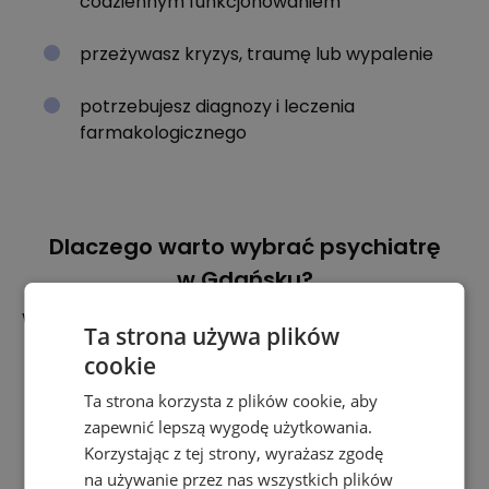
codziennym funkcjonowaniem
przeżywasz kryzys, traumę lub wypalenie
potrzebujesz diagnozy i leczenia
farmakologicznego
Dlaczego warto wybrać psychiatrę
w Gdańsku?
W Synergii zapewniamy:
Ta strona używa plików
cookie
doświadczonych lekarzy psychiatrów
Ta strona korzysta z plików cookie, aby
zapewnić lepszą wygodę użytkowania.
dostęp do psychoterapii w jednym miejscu
Korzystając z tej strony, wyrażasz zgodę
na używanie przez nas wszystkich plików
dyskrecję i atmosferę zrozumienia