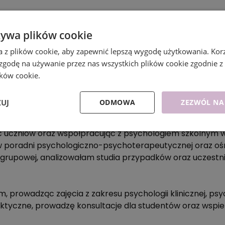
żywa plików cookie
a z plików cookie, aby zapewnić lepszą wygodę użytkowania. Korzy
idualnych potrzeb pacjenta, dbając o stworzenie atmosf
 zgodę na używanie przez nas wszystkich plików cookie zgodnie 
ików cookie.
ZUJ
ODMOWA
ZEZWÓL NA
acówkach terapeutycznych, edukacyjnych oraz podczas 
c uczniów oraz współpracując z psychologiem szkolnym w 
poradni psychologiczno-psychoterapeutycznej oraz ośr
i grupowej, analizowałam studia przypadków oraz uczest
prowadząc zajęcia z zakresu psychologii klinicznej, psy
ktyczne, prowadzę konsultacje dla studentów oraz wspi