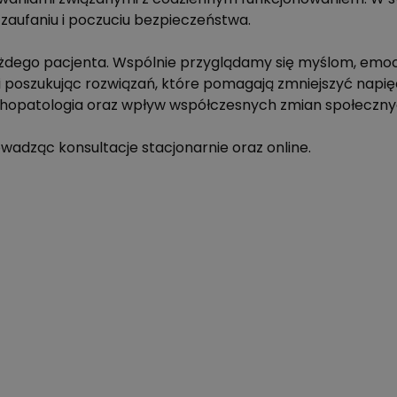
 zaufaniu i poczuciu bezpieczeństwa.
o każdego pacjenta. Wspólnie przyglądamy się myślom, e
i poszukując rozwiązań, które pomagają zmniejszyć napięc
sychopatologia oraz wpływ współczesnych zmian społeczny
wadząc konsultacje stacjonarnie oraz online.