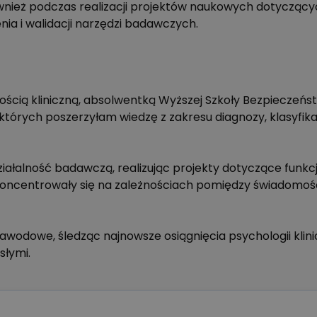
ież podczas realizacji projektów naukowych dotycząc
ia i walidacji narzędzi badawczych.
ością kliniczną, absolwentką Wyższej Szkoły Bezpieczeńs
tórych poszerzyłam wiedzę z zakresu diagnozy, klasyfika
iałalność badawczą, realizując projekty dotyczące funk
oncentrowały się na zależnościach pomiędzy świadomoś
wodowe, śledząc najnowsze osiągnięcia psychologii klini
słymi.