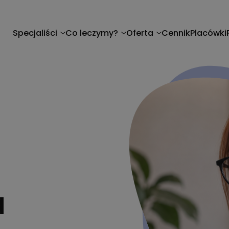
Specjaliści
Co leczymy?
Oferta
Cennik
Placówki
a