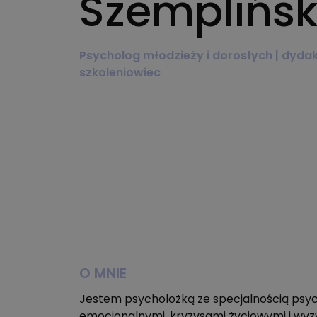
Szemplińs
Psycholog młodzieży i dorosłych | dydak
szkoleniowiec
O MNIE
Jestem psycholożką ze specjalnością psych
emocjonalnymi, kryzysami życiowymi i wy