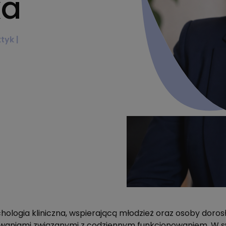
ka
tyk |
ologia kliniczna, wspierającą młodzież oraz osoby dorosł
zwaniami związanymi z codziennym funkcjonowaniem. W sw